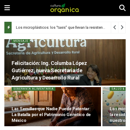
Los microplásticos: los “taxis” que llevan la resistencia a los antibióticos hasta nuestros campos
MENSAJE
Felicitación: Ing. Columba López
Gutiérrez, nueva Secretaria de
Agricultura y Desarrollo Rural
SOBERANÍA ALIMENTARIA
SALUD & A
Las Semillas que Nadie Puede Patentar:
Los microp
La Batalla por el Patrimonio Genético de
la resiste
México
nuestros