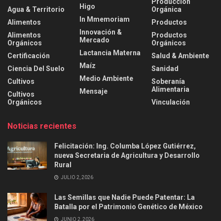
Producción
Higo
Agua & Territorio
Orgánica
In Mmemoriam
Alimentos
Productos
Innovación &
Alimentos
Productos
Mercado
Orgánicos
Orgánicos
Lactancia Materna
Certificación
Salud & Ambiente
Maíz
Ciencia Del Suelo
Sanidad
Medio Ambiente
Cultivos
Soberanía
Alimentaria
Mensaje
Cultivos
Orgánicos
Vinculación
Noticias recientes
Felicitación: Ing. Columba López Gutiérrez,
nueva Secretaria de Agricultura y Desarrollo
Rural
JULIO 2, 2026
Las Semillas que Nadie Puede Patentar: La
Batalla por el Patrimonio Genético de México
JUNIO 2, 2026