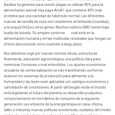
Bacillus turginensis para resistir plagas se utilizan 85% para la
alimentación animal. Hay papa AmA1 que contiene 40% más
proteína que una variedad de tubérculo normal. Las diferentes
marcas de semilla de soya son resistentes al herbicida (roundup),
a la sequía Drb2a y otros genes. Muchos cultivos GMO tienen baja
huella de bióxido. Su empleo controve
rsial está en la
alimentación humana y en las moléculas residuales que tengan un
efecto desconocido como sustrato a largo plazo.
Nos debemos regir por nuevas normas éticas, estructuras
financieras, educación agroecológica, una política clara para
minimizar fricciones o mal entendidos. Los ajustes económicos
circulares de comercialización se irán transfiriendo conforme
avancen los sistemas de producción para alimentar a la
humanidad y las leyes sean aplicadas con castigos económicos y
cancelación de concesiones. A partir del biogás verde el mundo
está legislando el futuro del planeta; su desarrollo productivo;
comportamiento en los hábitos de consumo de la siguiente
generación; uso eficiente de la energía limpia en casa, oficina,
taller e industria; nuevas políticas económicas; cuidados del medio