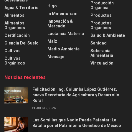
Sustentable
Producción
Higo
Agua & Territorio
Orgánica
In Mmemoriam
Alimentos
Productos
Innovación &
Alimentos
Productos
Mercado
Orgánicos
Orgánicos
Lactancia Materna
Certificación
Salud & Ambiente
Maíz
Ciencia Del Suelo
Sanidad
Medio Ambiente
Cultivos
Soberanía
Alimentaria
Mensaje
Cultivos
Orgánicos
Vinculación
Noticias recientes
Felicitación: Ing. Columba López Gutiérrez,
nueva Secretaria de Agricultura y Desarrollo
Rural
JULIO 2, 2026
Las Semillas que Nadie Puede Patentar: La
Batalla por el Patrimonio Genético de México