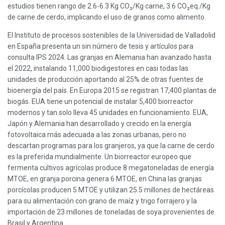
estudios tienen rango de 2.6-6.3 Kg CO₂/Kg carne, 3.6 CO₂eq./Kg
de carne de cerdo, implicando el uso de granos como alimento.
El Instituto de procesos sostenibles de la Universidad de Valladolid
en España presenta un sin número de tesis y artículos para
consulta IPS 2024. Las granjas en Alemania han avanzado hasta
el 2022, instalando 11,000 biodigestores en casi todas las
unidades de producción aportando al 25% de otras fuentes de
bioenergía del país. En Europa 2015 se registran 17,400 plantas de
biogás. EUA tiene un potencial de instalar 5,400 biorreactor
modernos y tan solo lleva 45 unidades en funcionamiento. EUA,
Japón y Alemania han desarrollado y crecido en la energía
fotovoltaica más adecuada a las zonas urbanas, pero no
descartan programas para los granjeros, ya que la carne de cerdo
es la preferida mundialmente. Un biorreactor europeo que
fermenta cultivos agrícolas produce 8 megatoneladas de energía
MTOE, en granja porcina genera 6 MTOE, en China las granjas
porcícolas producen 5 MTOE y utilizan 25.5 millones de hectáreas
para su alimentación con grano de maíz y trigo forrajero y la
importación de 23 millones de toneladas de soya provenientes de
Brasil y Argentina.