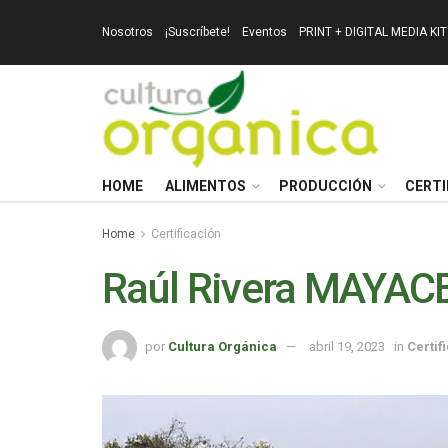
Nosotros
¡Suscríbete!
Eventos
PRINT + DIGITAL MEDIA KIT
HOME
ALIMENTOS
PRODUCCIÓN
CERTI
Home
Certificación
Raúl Rivera MAYAC
por
Cultura Orgánica
abril 19, 2023
in
Certif