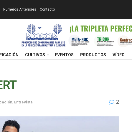
Números Anteriores
Contacto
FICACIÓN
CULTIVOS
EVENTOS
PRODUCTOS
VÍDEO
ERT
2
icación
,
Entrevista