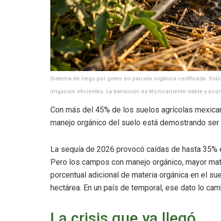
Sistema de riego por goteo en parcela orgánica certificada. Sol
irrigación eficientes. La transición es técnicamente viable y e
Con más del 45% de los suelos agrícolas mexica
manejo orgánico del suelo está demostrando ser e
La sequía de 2026 provocó caídas de hasta 35% en
Pero los campos con manejo orgánico, mayor mater
porcentual adicional de materia orgánica en el su
hectárea. En un país de temporal, ese dato lo cam
La crisis que ya llegó