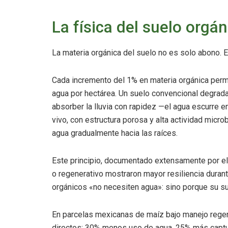
La física del suelo orgán
La materia orgánica del suelo no es solo abono. Es
Cada incremento del 1% en materia orgánica permit
agua por hectárea. Un suelo convencional degrad
absorber la lluvia con rapidez —el agua escurre en l
vivo, con estructura porosa y alta actividad micro
agua gradualmente hacia las raíces.
Este principio, documentado extensamente por el
o regenerativo mostraron mayor resiliencia duran
orgánicos «no necesiten agua»: sino porque su su
En parcelas mexicanas de maíz bajo manejo regen
directos: 30% menos uso de agua, 25% más captur