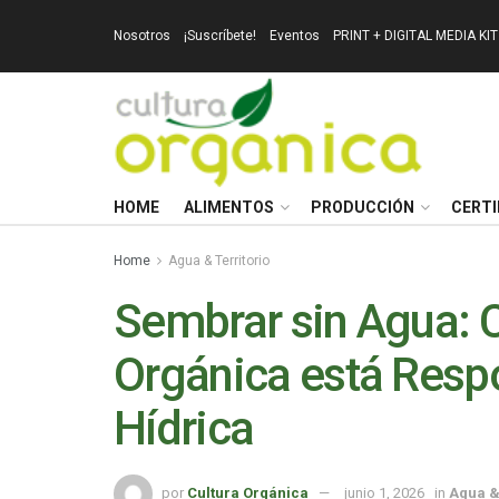
Nosotros
¡Suscríbete!
Eventos
PRINT + DIGITAL MEDIA KIT
HOME
ALIMENTOS
PRODUCCIÓN
CERTI
Home
Agua & Territorio
Sembrar sin Agua: C
Orgánica está Respo
Hídrica
por
Cultura Orgánica
junio 1, 2026
in
Agua &