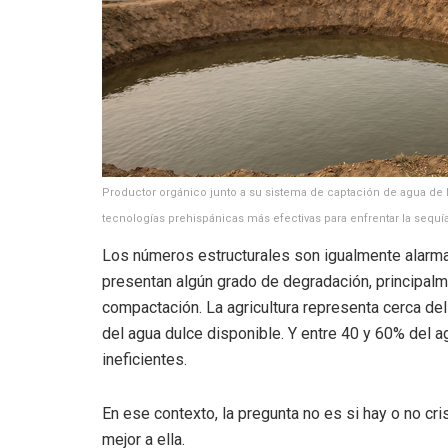
Productor orgánico junto a su sistema de captación de agua de ll
tecnologías prehispánicas más efectivas para enfrentar la sequía
Los números estructurales son igualmente alarm
presentan algún grado de degradación, principalm
compactación. La agricultura representa cerca de
del agua dulce disponible. Y entre 40 y 60% del a
ineficientes.
En ese contexto, la pregunta no es si hay o no cri
mejor a ella.