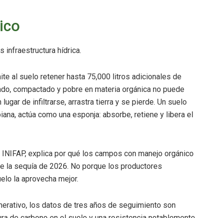
ico
 infraestructura hídrica.
e al suelo retener hasta 75,000 litros adicionales de
ado, compactado y pobre en materia orgánica no puede
ugar de infiltrarse, arrastra tierra y se pierde. Un suelo
biana, actúa como una esponja: absorbe, retiene y libera el
 INIFAP, explica por qué los campos con manejo orgánico
te la sequía de 2026. No porque los productores
elo la aprovecha mejor.
erativo, los datos de tres años de seguimiento son
a de carbono en el suelo y una resistencia notablemente