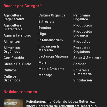
Buscar por Categoría
Agricultura
Cultura Orgánica
Panorama
Regenerativa
Orgánico
Entrevista
Agricultura
Producción
Eventos
Sustentable
Producción
Higo
Agua & Territorio
Orgánica
In Mmemoriam
Alimentos
Productos
Innovación &
Alimentos
Productos
Mercado
Orgánicos
Orgánicos
Lactancia Materna
Certificación
Salud & Ambiente
Maíz
Ciencia Del Suelo
Sanidad
Medio Ambiente
Cultivos
Soberanía
Alimentaria
Mensaje
Cultivos
Orgánicos
Vinculación
Noticias recientes
Felicitación: Ing. Columba López Gutiérrez,
nueva Secretaria de Agricultura y Desarrollo