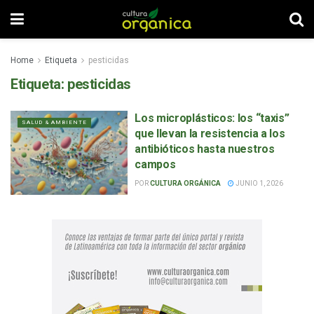
Home
Etiqueta
pesticidas
Etiqueta:
pesticidas
Los microplásticos: los “taxis”
SALUD & AMBIENTE
que llevan la resistencia a los
antibióticos hasta nuestros
campos
POR
CULTURA ORGÁNICA
JUNIO 1, 2026