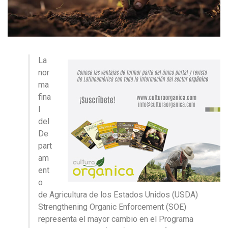
La
nor
ma
fina
l
del
De
part
am
ent
o
de Agricultura de los Estados Unidos (USDA)
Strengthening Organic Enforcement (SOE)
representa el mayor cambio en el Programa