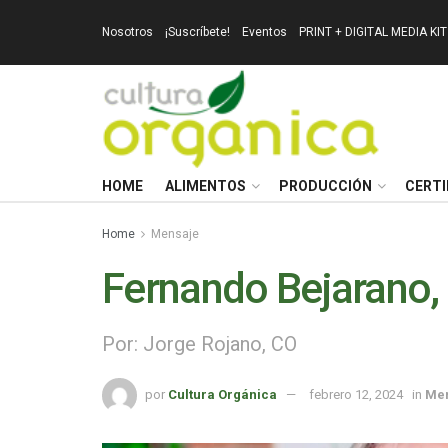
Nosotros
¡Suscríbete!
Eventos
PRINT + DIGITAL MEDIA KIT
HOME
ALIMENTOS
PRODUCCIÓN
CERTI
Home
Mensaje
Fernando Bejarano,
Por: Jorge Rojano, CO
por
Cultura Orgánica
febrero 12, 2024
in
Me