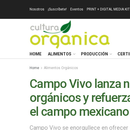
Nosotros
¡Suscríbete!
Eventos
PRINT + DIGITAL MEDIA KIT
HOME
ALIMENTOS
PRODUCCIÓN
CERTI
Home
Alimentos Orgánicos
Campo Vivo lanza 
orgánicos y refuer
el campo mexicano 
Campo Vivo se enorgullece en ofrecer 