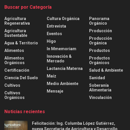
Buscar por Categoría
Agricultura
Cultura Orgánica
Panorama
Regenerativa
Orgánico
Entrevista
Agricultura
Producción
Eventos
Sustentable
Producción
Higo
Agua & Territorio
Orgánica
In Mmemoriam
Alimentos
Productos
Innovación &
Alimentos
Productos
Mercado
Orgánicos
Orgánicos
Lactancia Materna
Certificación
Salud & Ambiente
Maíz
Ciencia Del Suelo
Sanidad
Medio Ambiente
Cultivos
Soberanía
Alimentaria
Mensaje
Cultivos
Orgánicos
Vinculación
Noticias recientes
Felicitación: Ing. Columba López Gutiérrez,
nueva Secretaria de Agricultura y Desarrollo