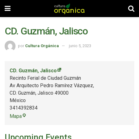
CD. Guzmán, Jalisco
por
Cultura Orgánica
junio 5, 2023
CD. Guzmán, Jalisco
Recinto Ferial de Ciudad Guzmán
Av Arquitecto Pedro Ramírez Vázquez,
CD. Guzmán
,
Jalisco
49000
México
3414392834
Mapa
Upcoming Events