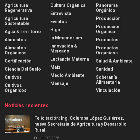
Agricultura
Cultura Orgánica
Panorama
Regenerativa
Orgánico
Entrevista
Agricultura
Producción
Eventos
Sustentable
Producción
Higo
Agua & Territorio
Orgánica
In Mmemoriam
Alimentos
Productos
Innovación &
Alimentos
Productos
Mercado
Orgánicos
Orgánicos
Lactancia Materna
Certificación
Salud & Ambiente
Maíz
Ciencia Del Suelo
Sanidad
Medio Ambiente
Cultivos
Soberanía
Alimentaria
Mensaje
Cultivos
Orgánicos
Vinculación
Noticias recientes
Felicitación: Ing. Columba López Gutiérrez,
nueva Secretaria de Agricultura y Desarrollo
Rural
JULIO 2, 2026