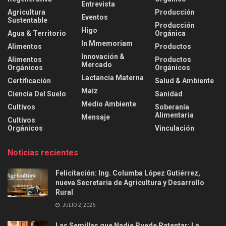
Entrevista
Agricultura
Producción
Eventos
Sustentable
Producción
Higo
Agua & Territorio
Orgánica
In Mmemoriam
Alimentos
Productos
Innovación &
Alimentos
Productos
Mercado
Orgánicos
Orgánicos
Lactancia Materna
Certificación
Salud & Ambiente
Maíz
Ciencia Del Suelo
Sanidad
Medio Ambiente
Cultivos
Soberanía
Alimentaria
Mensaje
Cultivos
Orgánicos
Vinculación
Noticias recientes
Felicitación: Ing. Columba López Gutiérrez,
nueva Secretaria de Agricultura y Desarrollo
Rural
JULIO 2, 2026
Las Semillas que Nadie Puede Patentar: La