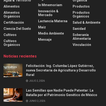
Agua & Territorio
Orgánica
In Mmemoriam
Alimentos
Productos
Innovación &
Alimentos
Productos
Mercado
Orgánicos
Orgánicos
Lactancia Materna
Certificación
Salud & Ambiente
Maíz
Ciencia Del Suelo
Sanidad
Medio Ambiente
Cultivos
Soberanía
Alimentaria
Mensaje
Cultivos
Orgánicos
Vinculación
Noticias recientes
Felicitación: Ing. Columba López Gutiérrez,
nueva Secretaria de Agricultura y Desarrollo
Rural
JULIO 2, 2026
Las Semillas que Nadie Puede Patentar: La
Batalla por el Patrimonio Genético de México
JUNIO 2, 2026